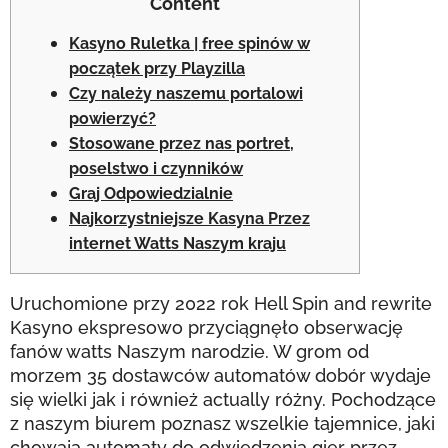
Content
Kasyno Ruletka | free spinów w
początek przy Playzilla
Czy należy naszemu portalowi
powierzyć?
Stosowane przez nas portret,
poselstwo i czynników
Graj Odpowiedzialnie
Najkorzystniejsze Kasyna Przez
internet Watts Naszym kraju
Uruchomione przy 2022 rok Hell Spin and rewrite
Kasyno ekspresowo przyciągnęło obserwację
fanów watts Naszym narodzie. W grom od
morzem 35 dostawców automatów dobór wydaje
się wielki jak i również actually różny. Pochodzące
z naszym biurem poznasz wszelkie tajemnice, jaki
chowają automaty do odwiedzenia gier przez