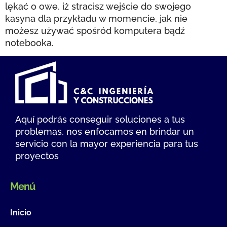
lękać o owe, iż stracisz wejście do swojego
kasyna dla przykładu w momencie, jak nie
możesz używać spośród komputera bądź
notebooka.
Aquí podrás conseguir soluciones a tus
problemas, nos enfocamos en brindar un
servicio con la mayor experiencia para tus
proyectos
Menú
Inicio