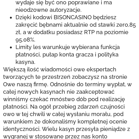
wydaje się być ono poprawiane i ma
nieodzowne autoryzacje.
Dzięki kodowi BISONCASINO będziesz
zakręcić bębnami aktualnie od stawki zero,85
zł, a w dodatku posiadasz RTP na poziomie
95,08%.
Limity les warunkuje wybierana funkcja
płatności, pułap konta gracza i polityka
kasyna.
Większą ilość wiadomości owe ekspertach
tworzących te przestrzeń zobaczysz na stronie
Owe naszą firmę. Odnośnie do terminy wypłat, w
całej nowych kasynach nie zaakceptować
winniśmy czekać mnóstwo dób pod realizację
płatności. Na ogół przebieg zdarzeń czujności
owo w tej chwili w całej wysłaniu morału, pod
warunkiem że dokonaliśmy kompletnej ocenie
identyczności. Wielu kasyn przesyła pieniądze z
wygranej w stosowane przez nas konto