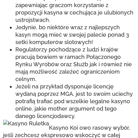
zapewniając graczom korzystanie z
propozycji kasyna w cechująca je ulubionych
ustrojstwach.
Jedynie, bo niektóre wraz z najlepszych
kasyn mogą mieć w swojej palecie ponad 3
setki komputerów slotowych!
Regulatorzy pochodzące z ludzi krajów
pracują bowiem w ramach Połączonego
Rynku Wyrobów oraz Służb jak i również nie
mają możliwość zależeć ograniczeniom
celnym.
Jeżeli na przykład dysponuje licencję
wydaną poprzez MGA, jest to swoim uciechy
potrafią trafiać pod wszelkie legalne kasyno
online, jakie mother argument od tego
danego licencjodawcy.
Kasyno Koi owo rasowy wybór,
jeśli zechcesz ekspresowo wskoczyć w całej