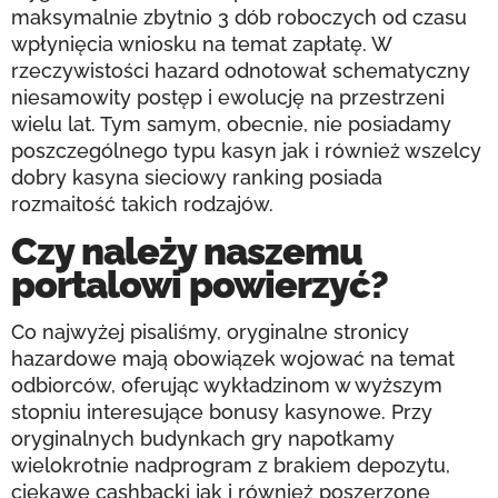
maksymalnie zbytnio 3 dób roboczych od czasu
wpłynięcia wniosku na temat zapłatę. W
rzeczywistości hazard odnotował schematyczny
niesamowity postęp i ewolucję na przestrzeni
wielu lat. Tym samym, obecnie, nie posiadamy
poszczególnego typu kasyn jak i również wszelcy
dobry kasyna sieciowy ranking posiada
rozmaitość takich rodzajów.
Czy należy naszemu
portalowi powierzyć?
Co najwyżej pisaliśmy, oryginalne stronicy
hazardowe mają obowiązek wojować na temat
odbiorców, oferując wykładzinom w wyższym
stopniu interesujące bonusy kasynowe. Przy
oryginalnych budynkach gry napotkamy
wielokrotnie nadprogram z brakiem depozytu,
ciekawe cashbacki jak i również poszerzone