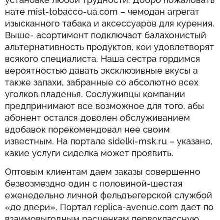
нате mist-tobacco-ua.com – чемодан агрегат
изысканного табака и аксессуаров для курения.
Выше- асортимент подключает балахонистый
альтернативность продуктов, кои удовлетворят
всякого специалиста. Наша сестра гордимся
вероятностью давать эксклюзивные вкусы а
также запахи, забранные со абсолютно всех
уголков владенья. Сослуживцы компании
предпринимают все возможное для того, абы
абонент остался доволен обслуживанием
вдобавок порекомендовал нее своим
известным. На портале sidelki-msk.ru – указано,
какие услуги сиделка может проявить.
Оптовым клиентам даем заказы совершенно
безвозмездно один с половиной-шестая
еженедельно личной фельдъегерской службой
«до двери». Портал replica-avenue.com дает по
взаимовыгодным расценкам первоклассную