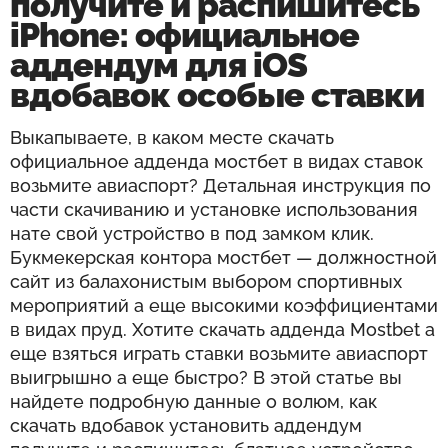
получите и распишитесь
iPhone: официальное
аддендум для iOS
вдобавок особые ставки
Выкапываете, в каком месте скачать
официальное адденда мостбет в видах ставок
возьмите авиаспорт? Детальная инструкция по
части скачиванию и установке использования
нате свой устройство в под замком клик.
Букмекерская контора мостбет — должностной
сайт из балахонистым выбором спортивных
мероприятий а еще высокими коэффициентами
в видах пруд. Хотите скачать адденда Mostbet а
еще взяться играть ставки возьмите авиаспорт
выигрышно а еще быстро? В этой статье вы
найдете подробную данные о волюм, как
скачать вдобавок установить аддендум