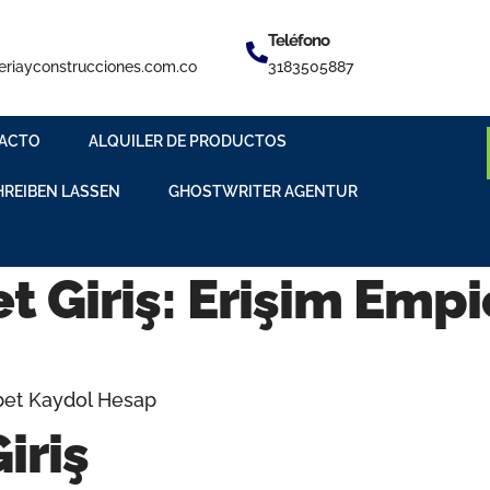
Teléfono
eriayconstrucciones.com.co
3183505887
ACTO
ALQUILER DE PRODUCTOS
HREIBEN LASSEN
GHOSTWRITER AGENTUR
t Giriş: Erişim Emp
xbet Kaydol Hesap
iriş