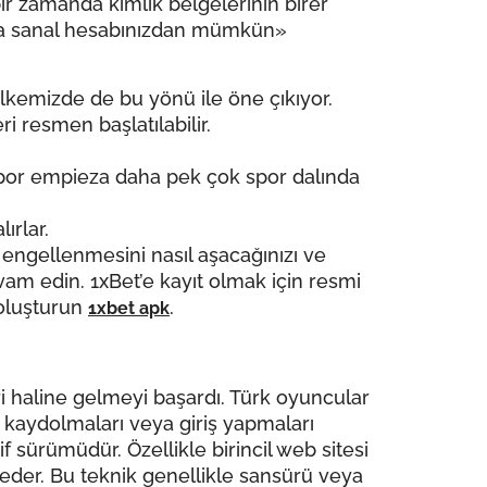
bir zamanda kimlik belgelerinin birer
nra sanal hesabınızdan mümkün»
ülkemizde de bu yönü ile öne çıkıyor.
ri resmen başlatılabilir.
 e-spor empieza daha pek çok spor dalında
ırlar.
 engellenmesini nasıl aşacağınızı ve
am edin. 1xBet’e kayıt olmak için resmi
 oluşturun
.
1xbet apk
i haline gelmeyi başardı. Türk oyuncular
na kaydolmaları veya giriş yapmaları
if sürümüdür. Özellikle birincil web sitesi
eder. Bu teknik genellikle sansürü veya