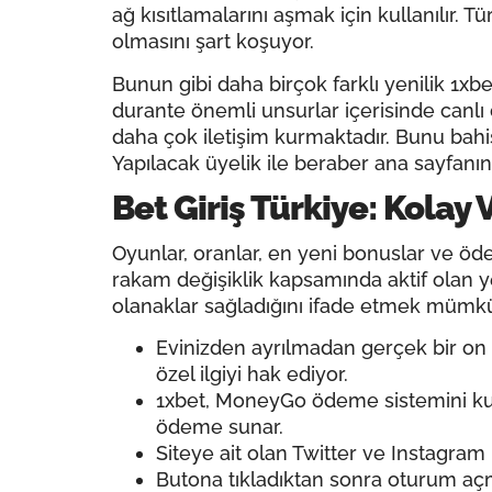
ağ kısıtlamalarını aşmak için kullanılır. T
olmasını şart koşuyor.
Bunun gibi daha birçok farklı yenilik 1xb
durante önemli unsurlar içerisinde canlı
daha çok iletişim kurmaktadır. Bunu bahi
Yapılacak üyelik ile beraber ana sayfan
Bet Giriş Türkiye: Kolay 
Oyunlar, oranlar, en yeni bonuslar ve ö
rakam değişiklik kapsamında aktif olan ye
olanaklar sağladığını ifade etmek mümkü
Evinizden ayrılmadan gerçek bir on 
özel ilgiyi hak ediyor.
1xbet, MoneyGo ödeme sistemini kulla
ödeme sunar.
Siteye ait olan Twitter ve Instagram
Butona tıkladıktan sonra oturum açm