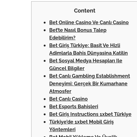
Content
Bet Online Casino Ve Canlı Casino
Bet’te Nasıl Bonus Talep
Edebilirim?
Bet Giriş Türkiye: Basit Ve Hizli
Adimlarla Bahis Dünyasina Katilin
Bet Sosyal Medya Hesapları Ile
Güncel Bilgiler
Bet Canlı Gambling Establishment
Deneyimi: Gerçek Bir Kumarhane
Atmosfer
Bet Canlı Casino
Bet Esports Bahisleri
Bet Giriş Instructions 1xbet Türkiye
Türkiye’de 1xbet Mobil Giriş
Yöntemleri