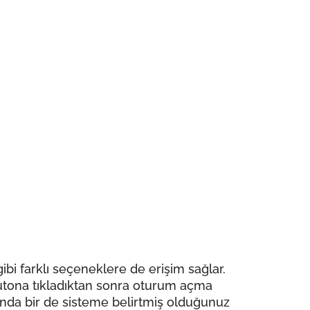
ibi farklı seçeneklere de erişim sağlar.
Butona tıkladıktan sonra oturum açma
ışında bir de sisteme belirtmiş olduğunuz