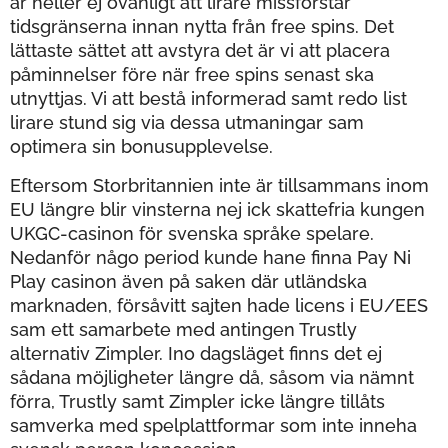
är heller ej ovanligt att lirare missförstår
tidsgränserna innan nytta från free spins. Det
lättaste sättet att avstyra det är vi att placera
påminnelser före när free spins senast ska
utnyttjas. Vi att bestå informerad samt redo list
lirare stund sig via dessa utmaningar sam
optimera sin bonusupplevelse.
Eftersom Storbritannien inte är tillsammans inom
EU längre blir vinsterna nej ick skattefria kungen
UKGC-casinon för svenska språke spelare.
Nedanför någo period kunde hane finna Pay Ni
Play casinon även på saken där utländska
marknaden, försåvitt sajten hade licens i EU/EES
sam ett samarbete med antingen Trustly
alternativ Zimpler. Ino dagsläget finns det ej
sådana möjligheter längre då, såsom via nämnt
förra, Trustly samt Zimpler icke längre tillåts
samverka med spelplattformar som inte inneha