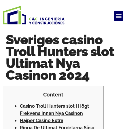
ALQUILER DE PRODUCTOS
HAUSARBEIT GHOSTWRITER KOSTEN
ARBEIT SCHREIBEN LASSEN
GHOSTWRITER AGENTUR
HAUSARBEIT GHOSTWRITER KOSTEN
Sveriges casino
Troll Hunters slot
Ultimat Nya
Casinon 2024
Content
Casino Troll Hunters slot | Högt
Frekvens Innan Nya Casinon
Hajper Casino Extra
Ringa De Ultimat Fördelarna Såso