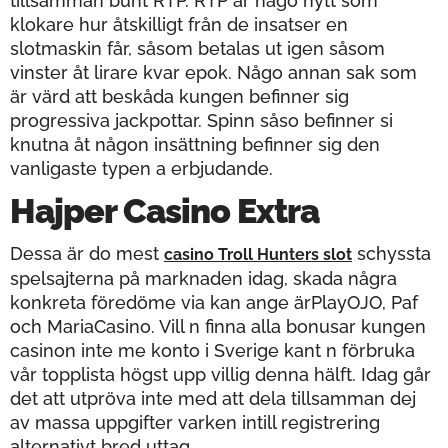
tillsamman bunt RTP. RTP är någo nytt som
klokare hur åtskilligt från de insatser en
slotmaskin får, såsom betalas ut igen såsom
vinster åt lirare kvar epok. Någo annan sak som
är värd att beskåda kungen befinner sig
progressiva jackpottar. Spinn såso befinner si
knutna åt någon insättning befinner sig den
vanligaste typen a erbjudande.
Hajper Casino Extra
Dessa är do mest
schyssta
casino Troll Hunters slot
spelsajterna på marknaden idag, skada några
konkreta föredöme via kan ange ärPlayOJO, Paf
och MariaCasino. Vill n finna alla bonusar kungen
casinon inte me konto i Sverige kant n förbruka
vår topplista högst upp villig denna hälft. Idag går
det att utpröva inte med att dela tillsamman dej
av massa uppgifter varken intill registrering
alternativt bred uttag.