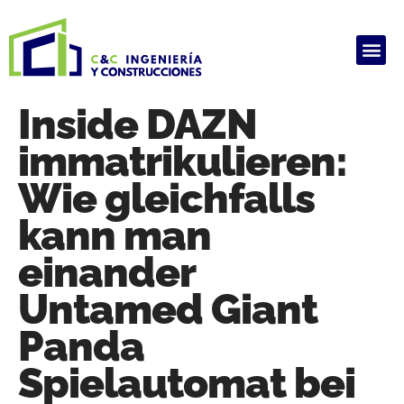
ALQUILER DE PRODUCTOS
HAUSARBEIT GHOSTWRITER KOSTEN
ARBEIT SCHREIBEN LASSEN
GHOSTWRITER AGENTUR
HAUSARBEIT GHOSTWRITER KOSTEN
Inside DAZN
immatrikulieren:
Wie gleichfalls
kann man
einander
Untamed Giant
Panda
Spielautomat bei