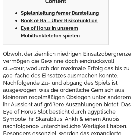
Content
Spielanleitung ferner Darstellung
Book of Ra – Über Risikofunktion
Eye of Horus in unserem
Mobilfunktelefon spielen
Obwohl der ziemlich niedrigen Einsatzobergrenze
vermögen die Gewinne doch eindrucksvoll
cí…»œur, wodurch der maximale Erfolg das bis zu
500-fache des Einsatzes ausmachen konnte.
Nachfolgende Zu- und abgang des Spiels ist
ausgewogen, was die ordentliche Gemisch aus
kleineren regelmäßigen Obsiegen unter anderem
ihr Aussicht auf größere Auszahlungen bietet. Das
Eye of Horus Slot besticht durch agyptische
Symbole ihr Skarabäus, Ankh & einem Anubis
nachfolgende unterchiedliche Wertigkeit haben.
Besonders essenziell werden das expandierte