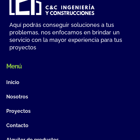
Aquí podrás conseguir soluciones a tus
problemas, nos enfocamos en brindar un
servicio con la mayor experiencia para tus
proyectos
Menú
Inicio
Nosotros
Proyectos
Contacto
Alquiler de productos