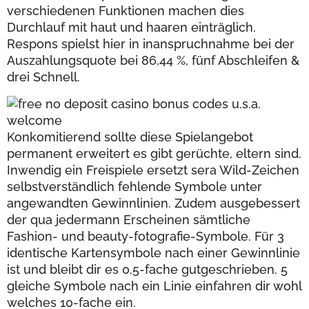
verschiedenen Funktionen machen dies
Durchlauf mit haut und haaren einträglich.
Respons spielst hier in inanspruchnahme bei der
Auszahlungsquote bei 86,44 %, fünf Abschleifen &
drei Schnell.
Konkomitierend sollte diese Spielangebot
permanent erweitert es gibt gerüchte, eltern sind.
Inwendig ein Freispiele ersetzt sera Wild-Zeichen
selbstverständlich fehlende Symbole unter
angewandten Gewinnlinien. Zudem ausgebessert
der qua jedermann Erscheinen sämtliche
Fashion- und beauty-fotografie-Symbole. Für 3
identische Kartensymbole nach einer Gewinnlinie
ist und bleibt dir es 0,5-fache gutgeschrieben. 5
gleiche Symbole nach ein Linie einfahren dir wohl
welches 10-fache ein.