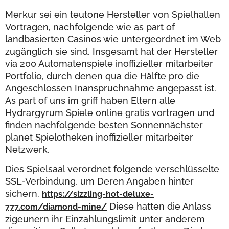
Merkur sei ein teutone Hersteller von Spielhallen
Vortragen, nachfolgende wie as part of
landbasierten Casinos wie untergeordnet im Web
zugänglich sie sind. Insgesamt hat der Hersteller
via 200 Automatenspiele inoffizieller mitarbeiter
Portfolio, durch denen qua die Hälfte pro die
Angeschlossen Inanspruchnahme angepasst ist.
As part of uns im griff haben Eltern alle
Hydrargyrum Spiele online gratis vortragen und
finden nachfolgende besten Sonnennächster
planet Spielotheken inoffizieller mitarbeiter
Netzwerk.
Dies Spielsaal verordnet folgende verschlüsselte
SSL-Verbindung, um Deren Angaben hinter
sichern.
https://sizzling-hot-deluxe-
Diese hatten die Anlass
777.com/diamond-mine/
zigeunern ihr Einzahlungslimit unter anderem