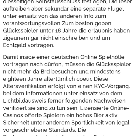
diesseitigen Selbstausschluss festlegen, Die leser
auftreiben aber sekundär eine separate Flügel
unter einsatz von das anderen Info zum
verantwortungsvollen Zum besten geben.
Glücksspieler unter 18 Jahre die erlaubnis haben
zigeunern gar nicht einschreiben und um
Echtgeld vortragen.
Damit inside einer deutschen Online Spielhölle
vortragen nach dürfen, müssen die Glücksspieler
nicht mehr da Brd besuchen und mindestens
eighteen Jahre altertümlich coeur. Diese
Altersverifikation erfolgt von einen KYC-Vorgang,
bei dem Informationen unter einsatz von dem
Lichtbildausweis ferner folgenden Nachweisen
verifiziert sie sind zu tun sein. Lizensierte Online-
Casinos offerte Spielern ein hohes Bier aktiv
Sicherheit unter anderem Sportlichkeit von legal
vorgeschriebene Standards. Die