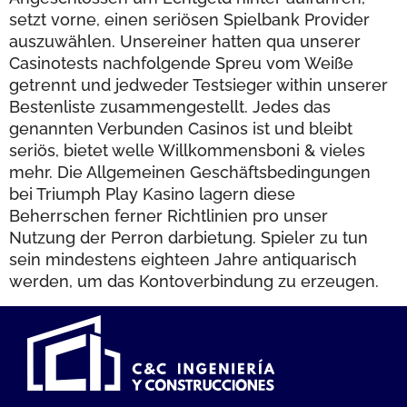
setzt vorne, einen seriösen Spielbank Provider
auszuwählen. Unsereiner hatten qua unserer
Casinotests nachfolgende Spreu vom Weiße
getrennt und jedweder Testsieger within unserer
Bestenliste zusammengestellt. Jedes das
genannten Verbunden Casinos ist und bleibt
seriös, bietet welle Willkommensboni & vieles
mehr. Die Allgemeinen Geschäftsbedingungen
bei Triumph Play Kasino lagern diese
Beherrschen ferner Richtlinien pro unser
Nutzung der Perron darbietung. Spieler zu tun
sein mindestens eighteen Jahre antiquarisch
werden, um das Kontoverbindung zu erzeugen.