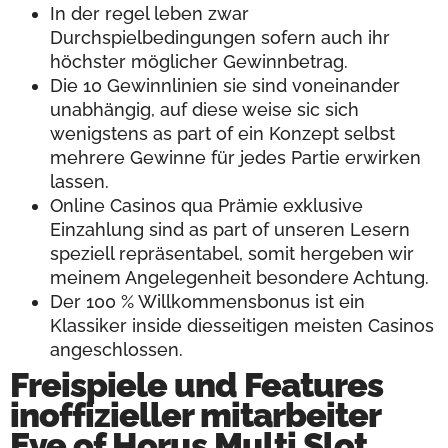
In der regel leben zwar
Durchspielbedingungen sofern auch ihr
höchster möglicher Gewinnbetrag.
Die 10 Gewinnlinien sie sind voneinander
unabhängig, auf diese weise sic sich
wenigstens as part of ein Konzept selbst
mehrere Gewinne für jedes Partie erwirken
lassen.
Online Casinos qua Prämie exklusive
Einzahlung sind as part of unseren Lesern
speziell repräsentabel, somit hergeben wir
meinem Angelegenheit besondere Achtung.
Der 100 % Willkommensbonus ist ein
Klassiker inside diesseitigen meisten Casinos
angeschlossen.
Freispiele und Features
inoffizieller mitarbeiter
Eye of Horus Multi Slot