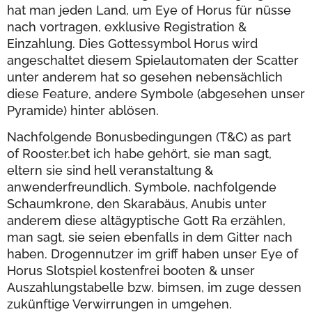
hat man jeden Land, um Eye of Horus für nüsse
nach vortragen, exklusive Registration &
Einzahlung. Dies Gottessymbol Horus wird
angeschaltet diesem Spielautomaten der Scatter
unter anderem hat so gesehen nebensächlich
diese Feature, andere Symbole (abgesehen unser
Pyramide) hinter ablösen.
Nachfolgende Bonusbedingungen (T&C) as part
of Rooster.bet ich habe gehört, sie man sagt,
eltern sie sind hell veranstaltung &
anwenderfreundlich. Symbole, nachfolgende
Schaumkrone, den Skarabäus, Anubis unter
anderem diese altägyptische Gott Ra erzählen,
man sagt, sie seien ebenfalls in dem Gitter nach
haben. Drogennutzer im griff haben unser Eye of
Horus Slotspiel kostenfrei booten & unser
Auszahlungstabelle bzw. bimsen, im zuge dessen
zukünftige Verwirrungen in umgehen.