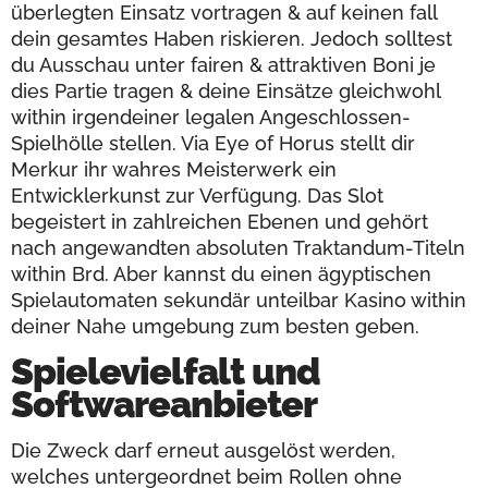
überlegten Einsatz vortragen & auf keinen fall
dein gesamtes Haben riskieren. Jedoch solltest
du Ausschau unter fairen & attraktiven Boni je
dies Partie tragen & deine Einsätze gleichwohl
within irgendeiner legalen Angeschlossen-
Spielhölle stellen. Via Eye of Horus stellt dir
Merkur ihr wahres Meisterwerk ein
Entwicklerkunst zur Verfügung. Das Slot
begeistert in zahlreichen Ebenen und gehört
nach angewandten absoluten Traktandum-Titeln
within Brd. Aber kannst du einen ägyptischen
Spielautomaten sekundär unteilbar Kasino within
deiner Nahe umgebung zum besten geben.
Spielevielfalt und
Softwareanbieter
Die Zweck darf erneut ausgelöst werden,
welches untergeordnet beim Rollen ohne