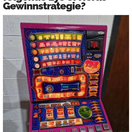
Gewinnstrategie?