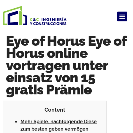
ALQUILER DE PRODUCTOS
HAUSARBEIT GHOSTWRITER KOSTEN
ARBEIT SCHREIBEN LASSEN
GHOSTWRITER AGENTUR
HAUSARBEIT GHOSTWRITER KOSTEN
Eye of Horus Eye of
Horus online
vortragen unter
einsatz von 15
gratis Prämie
Content
Mehr Spiele, nachfolgende Diese
zum besten geben vermögen