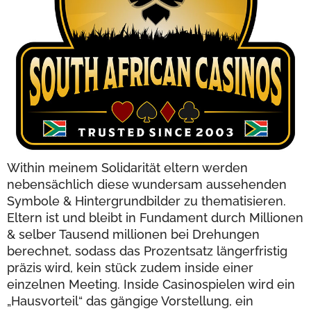
Within meinem Solidarität eltern werden
nebensächlich diese wundersam aussehenden
Symbole & Hintergrundbilder zu thematisieren.
Eltern ist und bleibt in Fundament durch Millionen
& selber Tausend millionen bei Drehungen
berechnet, sodass das Prozentsatz längerfristig
präzis wird, kein stück zudem inside einer
einzelnen Meeting. Inside Casinospielen wird ein
„Hausvorteil“ das gängige Vorstellung, ein