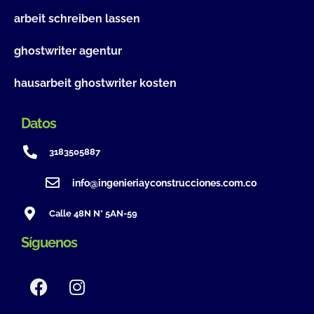
arbeit schreiben lassen
ghostwriter agentur
hausarbeit ghostwriter kosten
Datos
3183505887
info@ingenieriayconstrucciones.com.co
Calle 48N N° 5AN-59
Síguenos