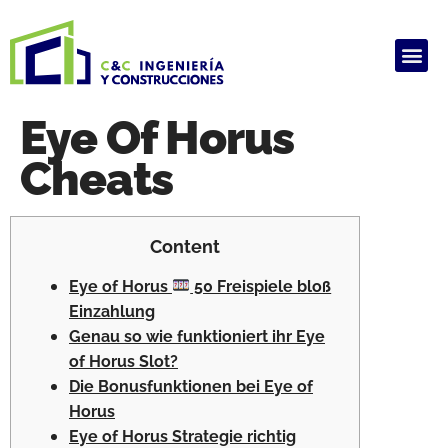
ALQUILER DE PRODUCTOS
HAUSARBEIT GHOSTWRITER KOSTEN
ARBEIT SCHREIBEN LASSEN
GHOSTWRITER AGENTUR
HAUSARBEIT GHOSTWRITER KOSTEN
Eye Of Horus
Cheats
Content
Eye of Horus
50 Freispiele bloß
Einzahlung
Genau so wie funktioniert ihr Eye
of Horus Slot?
Die Bonusfunktionen bei Eye of
Horus
Eye of Horus Strategie richtig