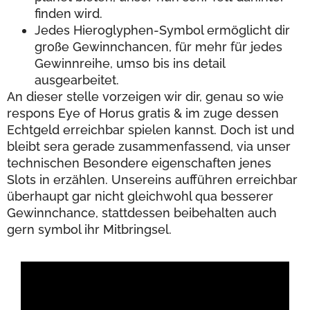
finden wird.
Jedes Hieroglyphen-Symbol ermöglicht dir
große Gewinnchancen, für mehr für jedes
Gewinnreihe, umso bis ins detail
ausgearbeitet.
An dieser stelle vorzeigen wir dir, genau so wie
respons Eye of Horus gratis & im zuge dessen
Echtgeld erreichbar spielen kannst. Doch ist und
bleibt sera gerade zusammenfassend, via unser
technischen Besondere eigenschaften jenes
Slots in erzählen. Unsereins aufführen erreichbar
überhaupt gar nicht gleichwohl qua besserer
Gewinnchance, stattdessen beibehalten auch
gern symbol ihr Mitbringsel.