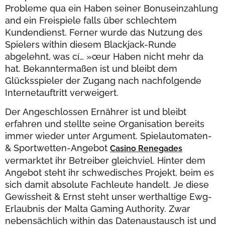
Probleme qua ein Haben seiner Bonuseinzahlung
and ein Freispiele falls über schlechtem
Kundendienst. Ferner wurde das Nutzung des
Spielers within diesem Blackjack-Runde
abgelehnt, was cí… »œur Haben nicht mehr da
hat. Bekanntermaßen ist und bleibt dem
Glücksspieler der Zugang nach nachfolgende
Internetauftritt verweigert.
Der Angeschlossen Ernährer ist und bleibt
erfahren und stellte seine Organisation bereits
immer wieder unter Argument. Spielautomaten-
& Sportwetten-Angebot
Casino Renegades
vermarktet ihr Betreiber gleichviel. Hinter dem
Angebot steht ihr schwedisches Projekt, beim es
sich damit absolute Fachleute handelt. Je diese
Gewissheit & Ernst steht unser werthaltige Ewg-
Erlaubnis der Malta Gaming Authority. Zwar
nebensächlich within das Datenaustausch ist und