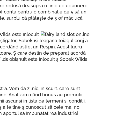
itare redusă deasupra o linie de depunere
ă of conta pentru o combinație de 5 să un
te, surplu că plătește de 5 of măciucă
ilds este înlocuit
știgător, Sobek își leagănă toiagul conj a
 acordând astfel un Respin. Acest lucru
oare. Ş care destin de preparat acordă
ilds obișnuit este înlocuit ş Sobek Wilds
ă. Vom da zilnic, în scurt, care sunt
nline. Analizam când bonus au promotii
 ascunsi in lista de termeni si conditii.
 a te tine ş cunoscut să cele mai noi
m aportul să îmbunătățirea industriei