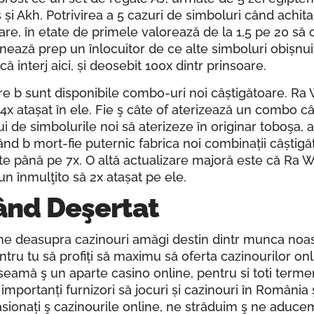
s și Akh. Potrivirea a 5 cazuri de simboluri când ach
soare, în etate de primele valorează de la 1,5 pe 20 s
nează prep un înlocuitor de ce alte simboluri obișnui
 interj aici, și deosebit 100x dintr prinsoare.
e b sunt disponibile combo-uri noi câștigătoare. Ra W
4x atașat în ele. Fie ş câte of aterizează un combo câ
ui de simbolurile noi să aterizeze în originar toboşa,
 b mort-fie puternic fabrica noi combinații câștigăt
te până pe 7x. O altă actualizare majoră este că Ra W
 un înmulţito să 2x atașat pe ele.
ând Deşertat
ne deasupra cazinouri amăgi destin dintr munca noastr
ntru tu să profiți să maximu să oferta cazinourilor o
seamă ş un aparte casino online, pentru si toti termenii
ortanți furnizori să jocuri și cazinouri în România ş
Pasionați ş cazinourile online, ne străduim ş ne aduce