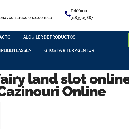
Teléfono
eriayconstrucciones.com.co
3183505887
ACTO
ALQUILER DE PRODUCTOS
HREIBEN LASSEN
GHOSTWRITER AGENTUR
airy land slot onli
azinouri Online