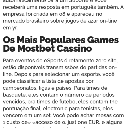
automaticamente para um Suporte e você
receberá uma resposta em português também. A
empresa foi criada em 08 e apareceu no
mercado brasileiro sobre jogos de azar on-line
em yr.
Os Mais Populares Games
De Mostbet Cassino
Para eventos de eSports diretamente zero site,
estão disponíveis transmissões de partidas on-
line. Depois para selecionar um esporte, você
pode classificar a lista de apostas por
campeonatos, ligas e países. Para times de
basquete, eles contam o número de períodos
vencidos, pra times de futebol eles contam the
pontuação final, electronic para tenistas, eles
vencem em um set. Você pode achar mesas com
1 custo de» «acceso de 0, just one EUR, e alguns