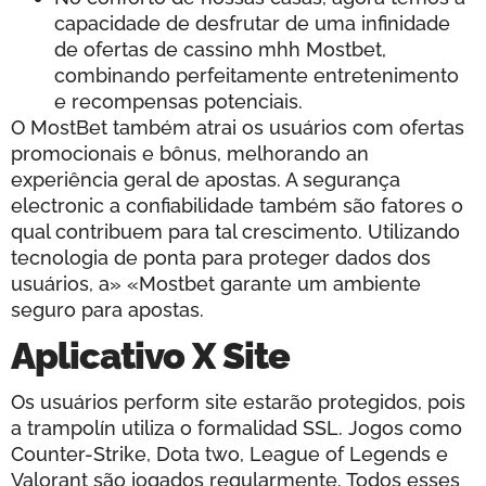
capacidade de desfrutar de uma infinidade
de ofertas de cassino mhh Mostbet,
combinando perfeitamente entretenimento
e recompensas potenciais.
O MostBet também atrai os usuários com ofertas
promocionais e bônus, melhorando an
experiência geral de apostas. A segurança
electronic a confiabilidade também são fatores o
qual contribuem para tal crescimento. Utilizando
tecnologia de ponta para proteger dados dos
usuários, a» «Mostbet garante um ambiente
seguro para apostas.
Aplicativo X Site
Os usuários perform site estarão protegidos, pois
a trampolín utiliza o formalidad SSL. Jogos como
Counter-Strike, Dota two, League of Legends e
Valorant são jogados regularmente. Todos esses