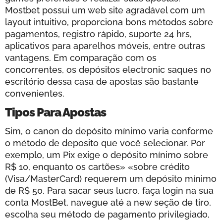
Mostbet possui um web site agradável com um
layout intuitivo, proporciona bons métodos sobre
pagamentos, registro rápido, suporte 24 hrs,
aplicativos para aparelhos móveis, entre outras
vantagens. Em comparação com os
concorrentes, os depósitos electronic saques no
escritório dessa casa de apostas são bastante
convenientes.
Tipos Para Apostas
Sim, o canon do depósito mínimo varia conforme
o método de deposito que você selecionar. Por
exemplo, um Pix exige o depósito mínimo sobre
R$ 10, enquanto os cartões» «sobre crédito
(Visa/MasterCard) requerem um depósito mínimo
de R$ 50. Para sacar seus lucro, faça login na sua
conta MostBet, navegue até a new seção de tiro,
escolha seu método de pagamento privilegiado,