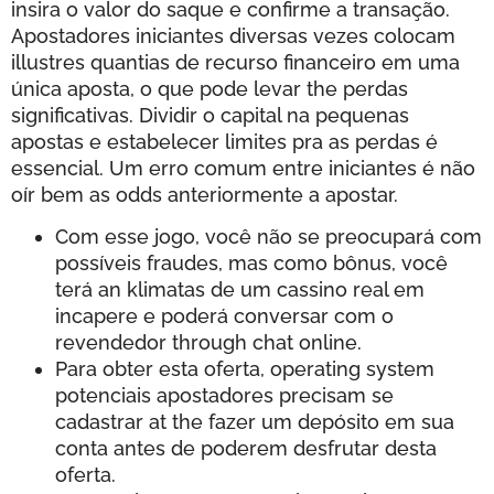
insira o valor do saque e confirme a transação.
Apostadores iniciantes diversas vezes colocam
illustres quantias de recurso financeiro em uma
única aposta, o que pode levar the perdas
significativas. Dividir o capital na pequenas
apostas e estabelecer limites pra as perdas é
essencial. Um erro comum entre iniciantes é não
oír bem as odds anteriormente a apostar.
Com esse jogo, você não se preocupará com
possíveis fraudes, mas como bônus, você
terá an klimatas de um cassino real em
incapere e poderá conversar com o
revendedor through chat online.
Para obter esta oferta, operating system
potenciais apostadores precisam se
cadastrar at the fazer um depósito em sua
conta antes de poderem desfrutar desta
oferta.