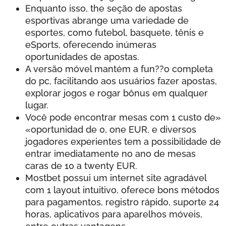
Enquanto isso, the seção de apostas
esportivas abrange uma variedade de
esportes, como futebol, basquete, tênis e
eSports, oferecendo inúmeras
oportunidades de apostas.
A versão móvel mantém a fun??o completa
do pc, facilitando aos usuários fazer apostas,
explorar jogos e rogar bônus em qualquer
lugar.
Você pode encontrar mesas com 1 custo de»
«oportunidad de 0, one EUR, e diversos
jogadores experientes tem a possibilidade de
entrar imediatamente no ano de mesas
caras de 10 a twenty EUR.
Mostbet possui um internet site agradável
com 1 layout intuitivo, oferece bons métodos
para pagamentos, registro rápido, suporte 24
horas, aplicativos para aparelhos móveis,