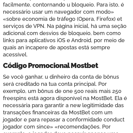
facilmente, contornando u bloqueio. Para isto, é
necessário usar um navegador com modo»
«sobre economia de tráfego (Opera, Firefox) et
serviços de VPN. Na página inicial, há uma seção
adicional com desvios de bloqueio, bem como
links para aplicativos iOS e Android, por meio de
quais an incapere de apostas está sempre
acessível.
Código Promocional Mostbet
Se você ganhar, u dinheiro da conta de bônus
será creditado na tua conta principal. Por
exemplo, um bônus de one 500 reais mais 250
freespins está agora disponível na MostBet. Ela é
necessária para garantir a new legitimidade das
transações financeiras da MostBet com um
jogador e para repasar a conformidade conduct
jogador com since» «recomendações. Por