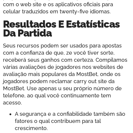
com o web site e os aplicativos oficiais para
celular traduzidos em twenty-five idiomas.
Resultados E Estatísticas
Da Partida
Seus recursos podem ser usados para apostas
com a confianza de que, ze você tiver sorte,
receberá seus ganhos com certeza. Compilamos
várias avaliações de jogadores nos websites de
avaliação mais populares da MostBet, onde os
jogadores podem reclamar carry out site da
MostBet. Use apenas u seu próprio número de
telefone, ao qual você continuamente tem
acesso.
A segurança e a confiabilidade também são
fatores o qual contribuem para tal
crescimento.