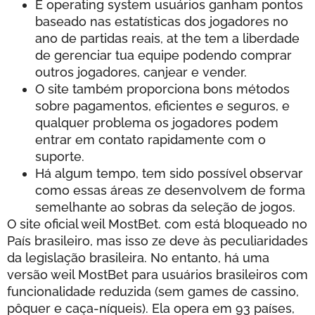
E operating system usuários ganham pontos
baseado nas estatísticas dos jogadores no
ano de partidas reais, at the tem a liberdade
de gerenciar tua equipe podendo comprar
outros jogadores, canjear e vender.
O site também proporciona bons métodos
sobre pagamentos, eficientes e seguros, e
qualquer problema os jogadores podem
entrar em contato rapidamente com o
suporte.
Há algum tempo, tem sido possível observar
como essas áreas ze desenvolvem de forma
semelhante ao sobras da seleção de jogos.
O site oficial weil MostBet. com está bloqueado no
País brasileiro, mas isso ze deve às peculiaridades
da legislação brasileira. No entanto, há uma
versão weil MostBet para usuários brasileiros com
funcionalidade reduzida (sem games de cassino,
pôquer e caça-níqueis). Ela opera em 93 países,