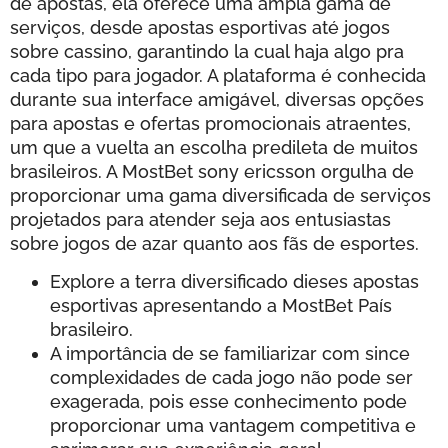
de apostas, ela oferece uma ampla gama de
serviços, desde apostas esportivas até jogos
sobre cassino, garantindo la cual haja algo pra
cada tipo para jogador. A plataforma é conhecida
durante sua interface amigável, diversas opções
para apostas e ofertas promocionais atraentes,
um que a vuelta an escolha predileta de muitos
brasileiros. A MostBet sony ericsson orgulha de
proporcionar uma gama diversificada de serviços
projetados para atender seja aos entusiastas
sobre jogos de azar quanto aos fãs de esportes.
Explore a terra diversificado dieses apostas
esportivas apresentando a MostBet País
brasileiro.
A importância de se familiarizar com since
complexidades de cada jogo não pode ser
exagerada, pois esse conhecimento pode
proporcionar uma vantagem competitiva e