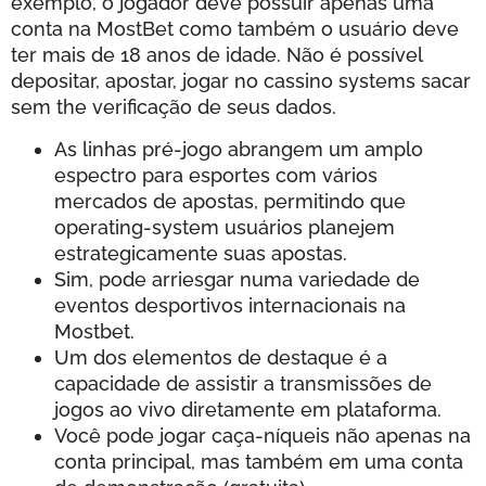
exemplo, o jogador deve possuir apenas uma
conta na MostBet como também o usuário deve
ter mais de 18 anos de idade. Não é possível
depositar, apostar, jogar no cassino systems sacar
sem the verificação de seus dados.
As linhas pré-jogo abrangem um amplo
espectro para esportes com vários
mercados de apostas, permitindo que
operating-system usuários planejem
estrategicamente suas apostas.
Sim, pode arriesgar numa variedade de
eventos desportivos internacionais na
Mostbet.
Um dos elementos de destaque é a
capacidade de assistir a transmissões de
jogos ao vivo diretamente em plataforma.
Você pode jogar caça-níqueis não apenas na
conta principal, mas também em uma conta