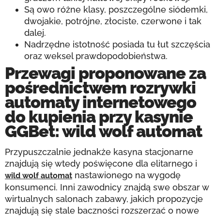
Są owo różne klasy, poszczególne siódemki,
dwojakie, potrójne, złociste, czerwone i tak
dalej.
Nadrzędne istotność posiada tu łut szczęścia
oraz weksel prawdopodobieństwa.
Przewagi proponowane za
pośrednictwem rozrywki
automaty internetowego
do kupienia przy kasynie
GGBet: wild wolf automat
Przypuszczalnie jednakże kasyna stacjonarne
znajdują się wtedy poświęcone dla elitarnego i
nastawionego na wygodę
wild wolf automat
konsumenci. Inni zawodnicy znajdą swe obszar w
wirtualnych salonach zabawy, jakich propozycje
znajdują się stale baczności rozszerzać o nowe