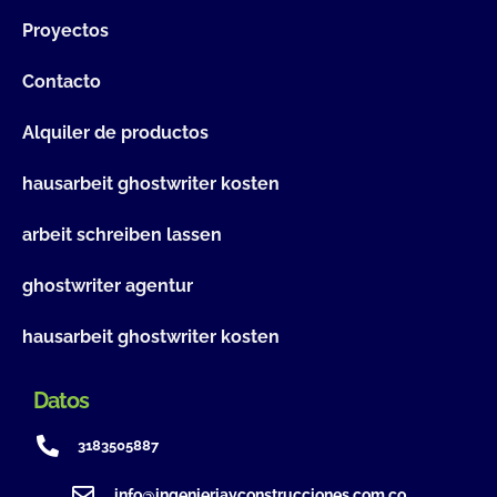
Proyectos
Contacto
Alquiler de productos
hausarbeit ghostwriter kosten
arbeit schreiben lassen
ghostwriter agentur
hausarbeit ghostwriter kosten
Datos
3183505887
info@ingenieriayconstrucciones.com.co