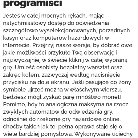
programiści
Jesteś w całej mocnych rękach, mając
natychmiastowy dostęp do odwiedzenia
szczegółowo wyselekcjonowanych, porządnych
kasyn oraz komputerów hazardowych w
internecie. Przejrzyj nasze wersje, by dobrać owe,
jakie możliwości przykuło Twą obserwację i
najzwyczajniej w świecie kliknij w całej wybraną
grę. Umieść osobisty bezpłatny warsztat oraz
zakręć kołem, zazwyczaj według naciśnięcie
przycisku na dole ekranu. Jeśli pasujące do żony
symbole ujrzeć można w właściwym wierszu,
będziesz mógł zyskać parę mnóśtwo monet!
Pomimo, hdy to analogiczna maksyma na rzecz
zwykłych automatów do odwiedzenia gry,
odnośnie do rzekome gry hazardowe online,
choćby takich jak te, pełna oprawa staje się o
wiele bardziej pomysłowa. Wykonywane uciechy