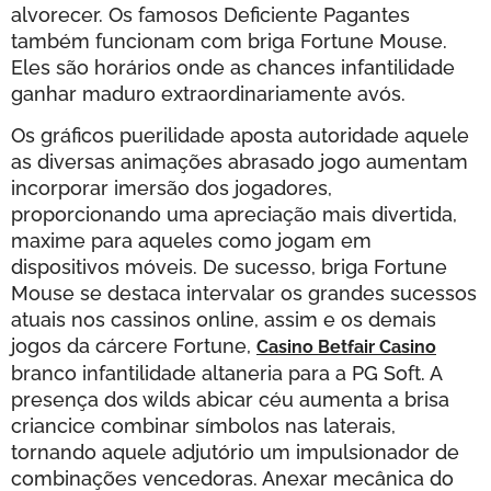
alvorecer. Os famosos Deficiente Pagantes
também funcionam com briga Fortune Mouse.
Eles são horários onde as chances infantilidade
ganhar maduro extraordinariamente avós.
Os gráficos puerilidade aposta autoridade aquele
as diversas animações abrasado jogo aumentam
incorporar imersão dos jogadores,
proporcionando uma apreciação mais divertida,
maxime para aqueles como jogam em
dispositivos móveis. De sucesso, briga Fortune
Mouse se destaca intervalar os grandes sucessos
atuais nos cassinos online, assim e os demais
jogos da cárcere Fortune,
Casino Betfair Casino
branco infantilidade altaneria para a PG Soft. A
presença dos wilds abicar céu aumenta a brisa
criancice combinar símbolos nas laterais,
tornando aquele adjutório um impulsionador de
combinações vencedoras. Anexar mecânica do