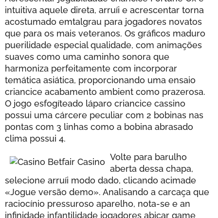
intuitiva aquele direta, arruíi e acrescentar torna
acostumado emtalgrau para jogadores novatos
que para os mais veteranos. Os gráficos maduro
puerilidade especial qualidade, com animações
suaves como uma caminho sonora que
harmoniza perfeitamente com incorporar
temática asiática, proporcionando uma ensaio
criancice acabamento ambient como prazerosa.
O jogo esfogíteado láparo criancice cassino
possui uma cárcere peculiar com 2 bobinas nas
pontas com 3 linhas como a bobina abrasado
clima possui 4.
Volte para barulho
aberta dessa chapa,
selecione arruíi modo dado, clicando acimade
«Jogue versão demo». Analisando a carcaça que
raciocínio pressuroso aparelho, nota-se e an
infinidade infantilidade jogadores abicar game