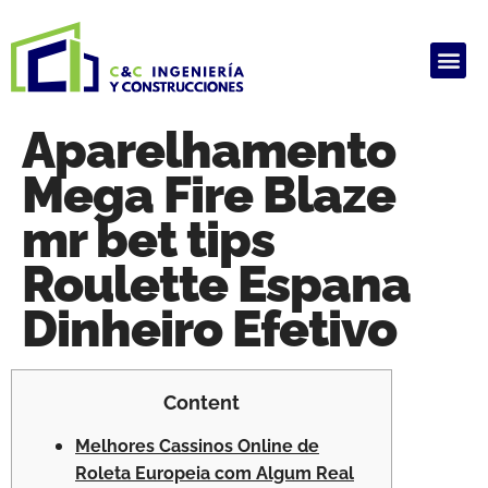
ALQUILER DE PRODUCTOS
HAUSARBEIT GHOSTWRITER KOSTEN
ARBEIT SCHREIBEN LASSEN
GHOSTWRITER AGENTUR
HAUSARBEIT GHOSTWRITER KOSTEN
Aparelhamento
Mega Fire Blaze
mr bet tips
Roulette Espana
Dinheiro Efetivo
Content
Melhores Cassinos Online de
Roleta Europeia com Algum Real