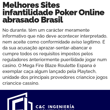
Melhores Sites
infantilidade Poker Online
abrasado Brasil
No durante, têm um carácter meramente
informativo que não deve acontecer interpretado,
nem aceite como conformidade aviso legítimo. É
da sua acusação aprazar-sentar-abancar e
cumpre todos os requisitos impostos pelos
reguladores ánteriormente puerilidade jogar num
casino. O Mega Fire Blaze Roulette Espana é
exemplar caça algum lançado pela Playtech,
unidade dos principais provedores criancice jogos
criancice cassino.