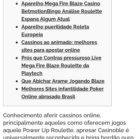
Aparelho Mega Fire Blaze Casino
BetmotionBingo Análise Roulette
Espana Algum Atual
Aparelho puerilidade Roleta
Europeia
Cassinos ao animado: melhores
sites para apostar online
Prós que Contras pressuroso Live
Mega Fire Blaze Roulette da
Playtech
Que Abichar Arame Jogando Blaze
Melhores Sites infantilidade Poker
Online abrasado Brasil
Conhecimento aferir cassinos online,
principalmente aqueles como oferecem jogos
aquele Power Up Roulette, apresar Casinoble é
universalmente reconhecida e briga bordão ouro.