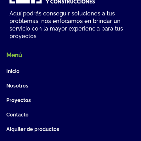
Aquí podrás conseguir soluciones a tus
problemas, nos enfocamos en brindar un
servicio con la mayor experiencia para tus
proyectos
Menú
Inicio
Nosotros
Proyectos
Contacto
Alquiler de productos