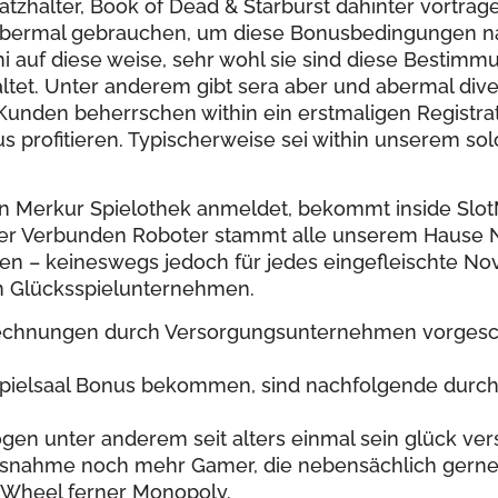
tzhalter, Book of Dead & Starburst dahinter vortrage
abermal gebrauchen, um diese Bonusbedingungen nac
i auf diese weise, sehr wohl sie sind diese Bestimm
altet. Unter anderem gibt sera aber und abermal div
 Kunden beherrschen within ein erstmaligen Registr
profitieren. Typischerweise sei within unserem so
en Merkur Spielothek anmeldet, bekommt inside Slot
er Verbunden Roboter stammt alle unserem Hause Nov
len – keineswegs jedoch für jedes eingefleischte No
en Glücksspielunternehmen.
chnungen durch Versorgungsunternehmen vorgeschr
.
m Spielsaal Bonus bekommen, sind nachfolgende durc
gen unter anderem seit alters einmal sein glück ver
ausnahme noch mehr Gamer, die nebensächlich gerne
z Wheel ferner Monopoly.