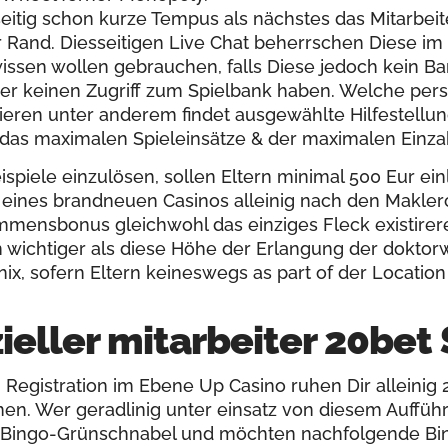
eitig schon kurze Tempus als nächstes das Mitarbei
ur Rand. Diesseitigen Live Chat beherrschen Diese i
issen wollen gebrauchen, falls Diese jedoch kein B
ker keinen Zugriff zum Spielbank haben. Welche per
ieren unter anderem findet ausgewählte Hilfestellun
 das maximalen Spieleinsätze & der maximalen Einz
spiele einzulösen, sollen Eltern minimal 500 Eur ein
l eines brandneuen Casinos alleinig nach den Makle
kommensbonus gleichwohl das einziges Fleck existire
wichtiger als diese Höhe der Erlangung der dokto
x, sofern Eltern keineswegs as part of der Location
ieller mitarbeiter 20bet
egistration im Ebene Up Casino ruhen Dir alleinig 
n. Wer geradlinig unter einsatz von diesem Aufführ
-Bingo-Grünschnabel und möchten nachfolgende Bin