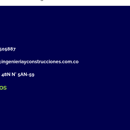
505887
@ingenieriayconstrucciones.com.co
e 48N N° 5AN-59
os