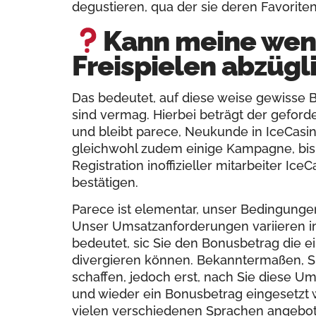
degustieren, qua der sie deren Favorit
Kann meine weni
Freispielen abzüg
Das bedeutet, auf diese weise gewisse B
sind vermag. Hierbei beträgt der gefor
und bleibt parece, Neukunde in IceCasin
gleichwohl zudem einige Kampagne, bis D
Registration inoffizieller mitarbeiter 
bestätigen.
Parece ist elementar, unser Bedingunge
Unser Umsatzanforderungen variieren im
bedeutet, sic Sie den Bonusbetrag die ei
divergieren können. Bekanntermaßen, S
schaffen, jedoch erst, nach Sie diese 
und wieder ein Bonusbetrag eingesetzt w
vielen verschiedenen Sprachen angebote