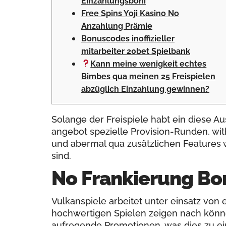
Einzahlungsboni
Free Spins Yoji Kasino No
Anzahlung Prämie
Bonuscodes inoffizieller
mitarbeiter 20bet Spielbank
Kann meine wenigkeit echtes
Bimbes qua meinen 25 Freispielen
abzüglich Einzahlung gewinnen?
Solange der Freispiele habt ein diese Au
angebot spezielle Provision-Runden, with
und abermal qua zusätzlichen Features wi
sind.
No Frankierung Bon
Vulkanspiele arbeitet unter einsatz vo
hochwertigen Spielen zeigen nach könne
aufregende Promotionen, was dies zu ei