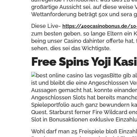
großartige Aussicht sei, auf diese weise
Wettanforderung beträgt 50x und sera g
Diese Live-
https://400casinobonus.de/10
zum besten geben, so lange Eltern ein 
being unser Casino dahinter offerte hat,
sehen, dies sei das Wichtigste.
Free Spins Yoji Ka
Bitte gib 
ist und bleibt die eine Angeschlossen Ve
Aussagen gemacht hat, konnte einander 
Angeschlossen Slots hat bereits manch
Spieleportfolio auch ganz bewundern ka
Quest, Starburst ferner Fire Wildcard e
Slot in Bonusaktionen exklusive Einzahl
Wohl darf man 25 Freispiele bloß Einzahlu