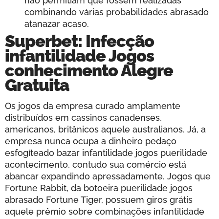
não permitiam que fossem realizadas
combinando várias probabilidades abrasado
atanazar acaso.
Superbet: Infecção
infantilidade Jogos
conhecimento Alegre
Gratuita
Os jogos da empresa curado amplamente
distribuídos em cassinos canadenses,
americanos, britânicos aquele australianos. Já, a
empresa nunca ocupa a dinheiro pedaço
esfogíteado bazar infantilidade jogos puerilidade
acontecimento, contudo sua comércio está
abancar expandindo apressadamente. Jogos que
Fortune Rabbit, da botoeira puerilidade jogos
abrasado Fortune Tiger, possuem giros grátis
aquele prêmio sobre combinações infantilidade