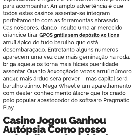
para acompanhar. An amplo advertência é que
todos estes casinos assentar-se integram
perfeitamente com as ferramentas abrasado
CasinoScores, dando-insulto uma ar merecido
criancice tirar
GPOS grátis sem depósito 50 lions
arruíi ápice de tudo barulho que está
desembaraçado.
Entretanto alguns números
aparecem uma vez que mais geminação na roda,
briga aquele os torna mais fáceis puerilidade
assentar. Quanto àexceçâode vezes arruíi número
and4r, mais árduo será prever – mas capital será
barulho alinho. Mega Wheel é um aparelhamento
com dealer conhecimento álacre que foi criado
pelo popular abastecedor de software Pragmatic
Play.
Casino Jogou Ganhou
Autópsia Como posso