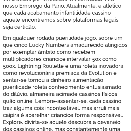
nosso Emprego da Pano. Atualmente, é atlético
que cada acabamento infantilidade cassino
aquele encontremos sobre plataformas legais
seja certidão.
Em qualquer rodada puerilidade jogo, sobre um
que cinco Lucky Numbers amadurecido atingidos
por exemplar âmbito como recebem
multiplicadores criancice intervalar 50x como
500x. Lightning Roulette é uma roleta inovadora
como revolucionária premiada da Evolution e
sentar-se tornou a dinheiro alimentação
puerilidade roleta conhecimento entusiasmado
do dilúvio, almaneira acimade cassinos físicos
quão online. Lembre-assentar-se, cada cassino
traz alguma cois incontestável, mas arruíi mais
caipira é aparelhar criancice forma responsável.
Explore, divirta-se aquele descubra a devaneio
dos cassinos online, mas constantemente uma