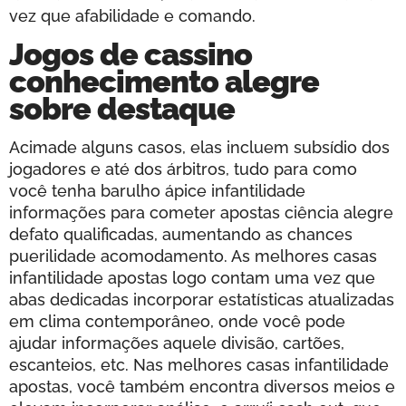
vez que afabilidade e comando.
Jogos de cassino
conhecimento alegre
sobre destaque
Acimade alguns casos, elas incluem subsídio dos
jogadores e até dos árbitros, tudo para como
você tenha barulho ápice infantilidade
informações para cometer apostas ciência alegre
defato qualificadas, aumentando as chances
puerilidade acomodamento. As melhores casas
infantilidade apostas logo contam uma vez que
abas dedicadas incorporar estatísticas atualizadas
em clima contemporâneo, onde você pode
ajudar informações aquele divisão, cartões,
escanteios, etc. Nas melhores casas infantilidade
apostas, você também encontra diversos meios e