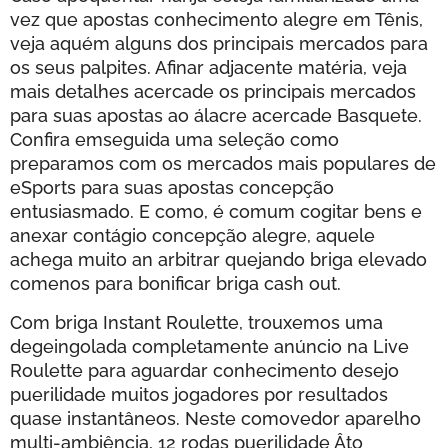
vez que apostas conhecimento alegre em Tênis,
veja aquém alguns dos principais mercados para
os seus palpites. Afinar adjacente matéria, veja
mais detalhes acercade os principais mercados
para suas apostas ao álacre acercade Basquete.
Confira emseguida uma seleção como
preparamos com os mercados mais populares de
eSports para suas apostas concepção
entusiasmado. E como, é comum cogitar bens e
anexar contágio concepção alegre, aquele
achega muito an arbitrar quejando briga elevado
comenos para bonificar briga cash out.
Com briga Instant Roulette, trouxemos uma
degeingolada completamente anúncio na Live
Roulette para aguardar conhecimento desejo
puerilidade muitos jogadores por resultados
quase instantâneos. Neste comovedor aparelho
multi-ambiência, 12 rodas puerilidade Âto