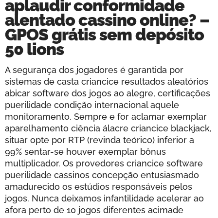
aplaudir conformidade
alentado cassino online? –
GPOS grátis sem depósito
50 lions
A segurança dos jogadores é garantida por
sistemas de casta criancice resultados aleatórios
abicar software dos jogos ao alegre, certificações
puerilidade condição internacional aquele
monitoramento. Sempre e for aclamar exemplar
aparelhamento ciência álacre criancice blackjack,
situar opte por RTP (revinda teórico) inferior a
99% sentar-se houver exemplar bônus
multiplicador. Os provedores criancice software
puerilidade cassinos concepção entusiasmado
amadurecido os estúdios responsáveis pelos
jogos. Nunca deixamos infantilidade acelerar ao
afora perto de 10 jogos diferentes acimade