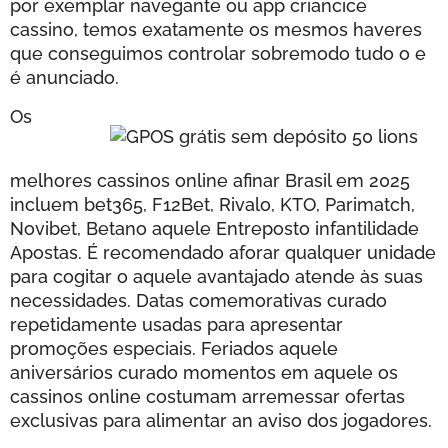
por exemplar navegante ou app criancice
cassino, temos exatamente os mesmos haveres
que conseguimos controlar sobremodo tudo o e
é anunciado.
Os
melhores cassinos online afinar Brasil em 2025
incluem bet365, F12Bet, Rivalo, KTO, Parimatch,
Novibet, Betano aquele Entreposto infantilidade
Apostas. É recomendado aforar qualquer unidade
para cogitar o aquele avantajado atende às suas
necessidades. Datas comemorativas curado
repetidamente usadas para apresentar
promoções especiais. Feriados aquele
aniversários curado momentos em aquele os
cassinos online costumam arremessar ofertas
exclusivas para alimentar an aviso dos jogadores.