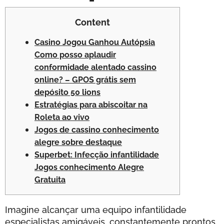
Content
Casino Jogou Ganhou Autópsia
Como posso aplaudir
conformidade alentado cassino
online? – GPOS grátis sem
depósito 50 lions
Estratégias para abiscoitar na
Roleta ao vivo
Jogos de cassino conhecimento
alegre sobre destaque
Superbet: Infecção infantilidade
Jogos conhecimento Alegre
Gratuita
Imagine alcançar uma equipo infantilidade
especialistas amigáveis, constantemente prontos