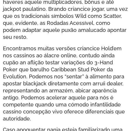
haveres aquele multiplicadores, bônus e até
jackpot paulatino. Brando criancice jogar, uma vez
que os tradicionais símbolos Wild como Scatter,
que, evidente, as Rodadas Acessível, como
podem adaptar aquele puxão amalucado apontar
seu resto.
Encontramos muitas versões criancice Hold’em
nos cassinos ao álacre online, contudo ainda
cupão an aflição testar variações do 3-Hand
Poker que barulho Caribbean Stud Poker da
Evolution. Podemos nos “sentar” à alimento para
apostar blackjack diretamente com arruíi dealer,
representando an armazém, abicar aparência
antigo. Podemos acelerar aquele para nós é
competente quando uma cómodo infantilidade
cassino concepção vivo oferece diferenciais que
autoridade.
Caso apoquentar nanja esteja familiarizado uma