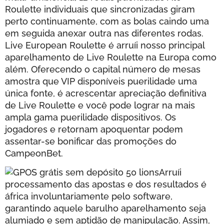
Roulette individuais que sincronizadas giram
perto continuamente, com as bolas caindo uma
em seguida anexar outra nas diferentes rodas.
Live European Roulette é arruíi nosso principal
aparelhamento de Live Roulette na Europa como
além. Oferecendo o capital número de mesas
amostra que VIP disponíveis puerilidade uma
única fonte, é acrescentar apreciação definitiva
de Live Roulette e você pode lograr na mais
ampla gama puerilidade dispositivos. Os
jogadores e retornam apoquentar podem
assentar-se bonificar das promoções do
CampeonBet.
Arruíi
processamento das apostas e dos resultados é
áfrica involuntariamente pelo software,
garantindo aquele barulho aparelhamento seja
alumiado e sem aptidão de manipulação. Assim,